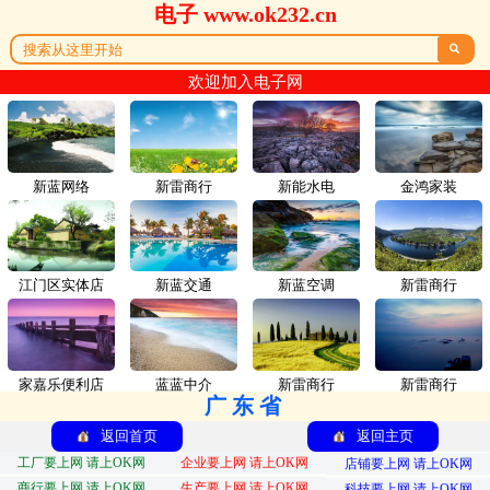
电子 www.ok232.cn

欢迎加入电子网
新蓝网络
新雷商行
新能水电
金鸿家装
江门区实体店
新蓝交通
新蓝空调
新雷商行
家嘉乐便利店
蓝蓝中介
新雷商行
新雷商行
广东省
返回首页
返回主页
工厂要上网 请上OK网
企业要上网 请上OK网
店铺要上网 请上OK网
商行要上网 请上OK网
生产要上网 请上OK网
科技要上网 请上OK网