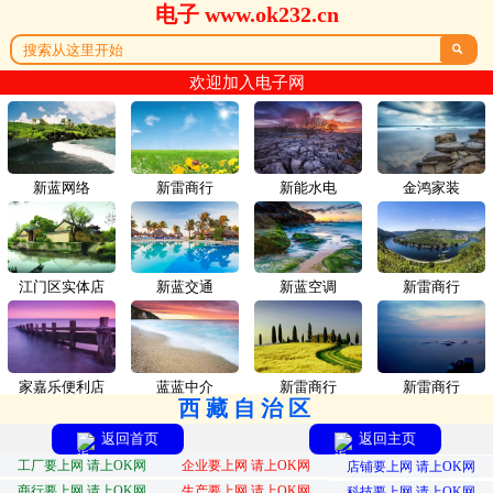
电子 www.ok232.cn

欢迎加入电子网
新蓝网络
新雷商行
新能水电
金鸿家装
江门区实体店
新蓝交通
新蓝空调
新雷商行
家嘉乐便利店
蓝蓝中介
新雷商行
新雷商行
西藏自治区
返回首页
返回主页
工厂要上网 请上OK网
企业要上网 请上OK网
店铺要上网 请上OK网
商行要上网 请上OK网
生产要上网 请上OK网
科技要上网 请上OK网