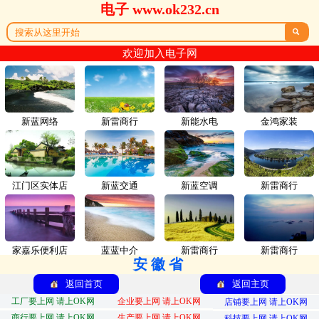
电子 www.ok232.cn

欢迎加入电子网
新蓝网络
新雷商行
新能水电
金鸿家装
江门区实体店
新蓝交通
新蓝空调
新雷商行
家嘉乐便利店
蓝蓝中介
新雷商行
新雷商行
安徽省
返回首页
返回主页
工厂要上网 请上OK网
企业要上网 请上OK网
店铺要上网 请上OK网
商行要上网 请上OK网
生产要上网 请上OK网
科技要上网 请上OK网