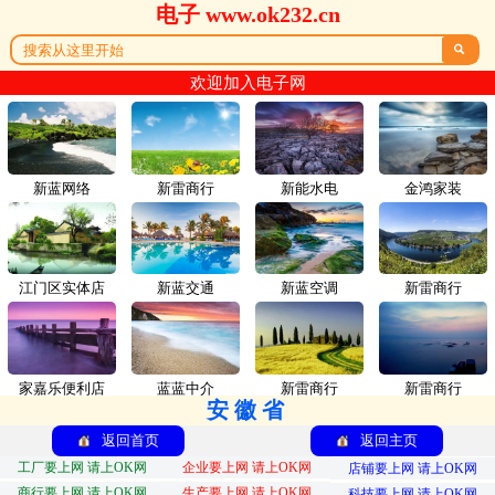
电子 www.ok232.cn

欢迎加入电子网
新蓝网络
新雷商行
新能水电
金鸿家装
江门区实体店
新蓝交通
新蓝空调
新雷商行
家嘉乐便利店
蓝蓝中介
新雷商行
新雷商行
安徽省
返回首页
返回主页
工厂要上网 请上OK网
企业要上网 请上OK网
店铺要上网 请上OK网
商行要上网 请上OK网
生产要上网 请上OK网
科技要上网 请上OK网