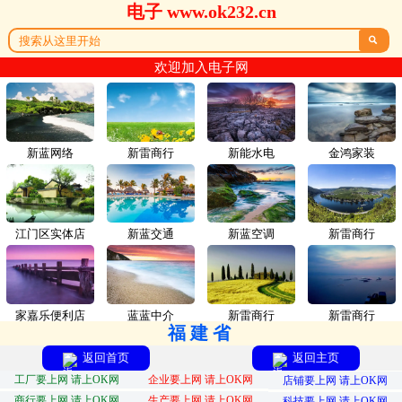
电子 www.ok232.cn

欢迎加入电子网
新蓝网络
新雷商行
新能水电
金鸿家装
江门区实体店
新蓝交通
新蓝空调
新雷商行
家嘉乐便利店
蓝蓝中介
新雷商行
新雷商行
福建省
返回首页
返回主页
工厂要上网 请上OK网
企业要上网 请上OK网
店铺要上网 请上OK网
商行要上网 请上OK网
生产要上网 请上OK网
科技要上网 请上OK网