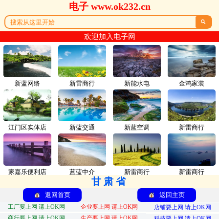
电子 www.ok232.cn

欢迎加入电子网
新蓝网络
新雷商行
新能水电
金鸿家装
江门区实体店
新蓝交通
新蓝空调
新雷商行
家嘉乐便利店
蓝蓝中介
新雷商行
新雷商行
甘肃省
返回首页
返回主页
工厂要上网 请上OK网
企业要上网 请上OK网
店铺要上网 请上OK网
商行要上网 请上OK网
生产要上网 请上OK网
科技要上网 请上OK网