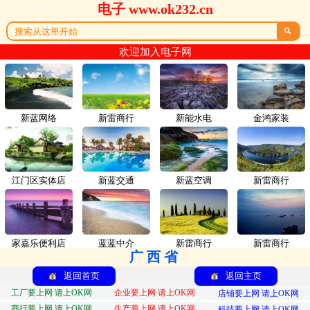
电子 www.ok232.cn

欢迎加入电子网
新蓝网络
新雷商行
新能水电
金鸿家装
江门区实体店
新蓝交通
新蓝空调
新雷商行
家嘉乐便利店
蓝蓝中介
新雷商行
新雷商行
广西省
返回首页
返回主页
工厂要上网 请上OK网
企业要上网 请上OK网
店铺要上网 请上OK网
商行要上网 请上OK网
生产要上网 请上OK网
科技要上网 请上OK网