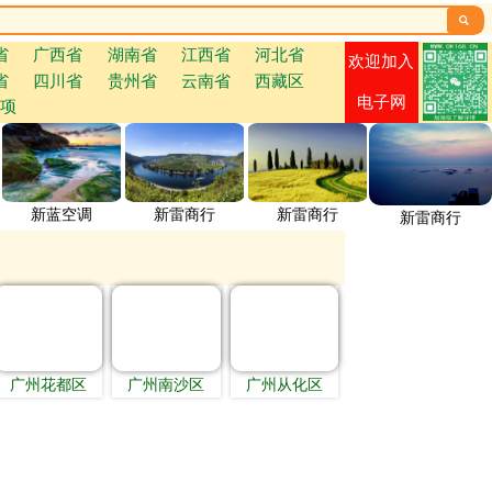

省
广西省
湖南省
江西省
河北省
欢迎加入
省
四川省
贵州省
云南省
西藏区
电子网
项
新蓝空调
新雷商行
新雷商行
新雷商行
广州花都区
广州南沙区
广州从化区