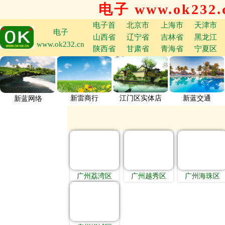
电子 www.ok232.
电子首
北京市
上海市
天津市
电子
山西省
辽宁省
吉林省
黑龙江
www.ok232.cn
陕西省
甘肃省
青海省
宁夏区
新雷商行
江门区实体店
新蓝交通
新蓝网络
广州荔湾区
广州越秀区
广州海珠区