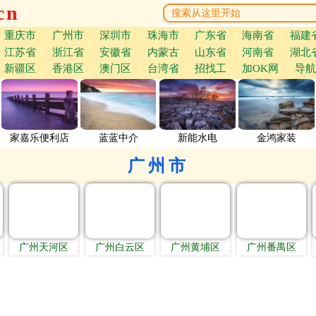
cn
重庆市
广州市
深圳市
珠海市
广东省
海南省
福建
江苏省
浙江省
安徽省
内蒙古
山东省
河南省
湖北
新疆区
香港区
澳门区
台湾省
招找工
加OK网
导航
家嘉乐便利店
蓝蓝中介
新能水电
金鸿家装
广州市
广州天河区
广州白云区
广州黄埔区
广州番禺区