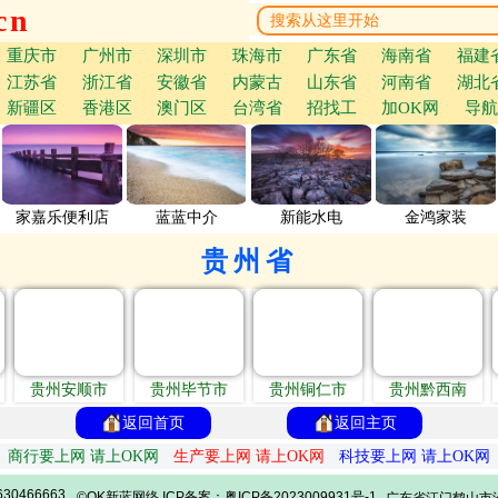
cn
重庆市
广州市
深圳市
珠海市
广东省
海南省
福建
江苏省
浙江省
安徽省
内蒙古
山东省
河南省
湖北
新疆区
香港区
澳门区
台湾省
招找工
加OK网
导航
家嘉乐便利店
蓝蓝中介
新能水电
金鸿家装
贵州省
贵州安顺市
贵州毕节市
贵州铜仁市
贵州黔西南
返回首页
返回主页
商行要上网 请上OK网
生产要上网 请上OK网
科技要上网 请上OK网
30466663
©OK新蓝网络 ICP备案：粤ICP备2023009931号-1
广东省江门鹤山市沙