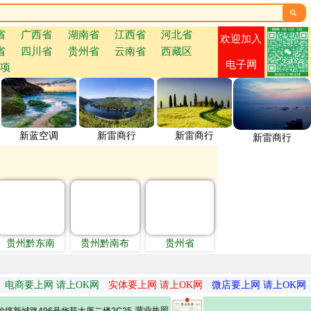

省
广西省
湖南省
江西省
河北省
欢迎加入
省
四川省
贵州省
云南省
西藏区
电子网
项
新蓝空调
新雷商行
新雷商行
新雷商行
贵州黔东南
贵州黔南布
贵州省
电商要上网 请上OK网
实体要上网 请上OK网
微店要上网 请上OK网
营业执照
坪新城路496号华苑大厦二楼2C25