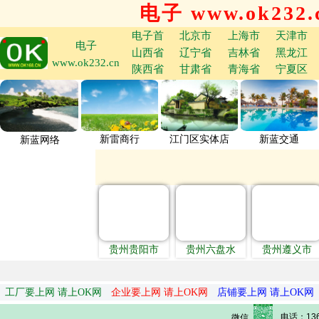
电子 www.ok232.
电子首
北京市
上海市
天津市
电子
山西省
辽宁省
吉林省
黑龙江
www.ok232.cn
陕西省
甘肃省
青海省
宁夏区
新雷商行
江门区实体店
新蓝交通
新蓝网络
贵州贵阳市
贵州六盘水
贵州遵义市
工厂要上网 请上OK网
企业要上网 请上OK网
店铺要上网 请上OK网
电话：136
微信