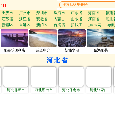
cn
重庆市
广州市
深圳市
珠海市
广东省
海南省
福建
江苏省
浙江省
安徽省
内蒙古
山东省
河南省
湖北
新疆区
香港区
澳门区
台湾省
招找工
加OK网
导航
家嘉乐便利店
蓝蓝中介
新能水电
金鸿家装
河北省
河北邯郸市
河北邢台市
河北保定市
河北张家口