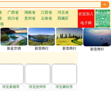

省
广西省
湖南省
江西省
河北省
欢迎加入
省
四川省
贵州省
云南省
西藏区
电子网
项
新蓝空调
新雷商行
新雷商行
新雷商行
河北承德市
河北沧州市
河北廊坊市