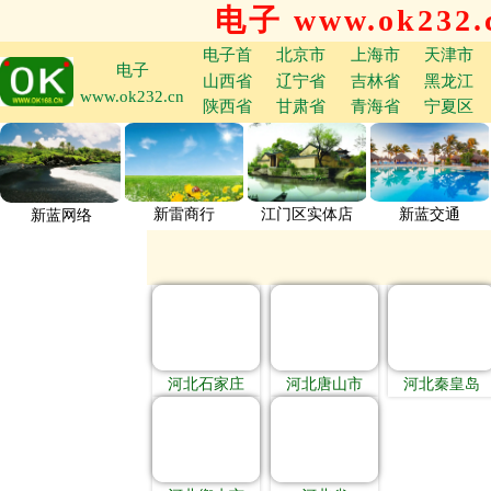
电子 www.ok232.
电子首
北京市
上海市
天津市
电子
山西省
辽宁省
吉林省
黑龙江
www.ok232.cn
陕西省
甘肃省
青海省
宁夏区
新雷商行
江门区实体店
新蓝交通
新蓝网络
河北石家庄
河北唐山市
河北秦皇岛