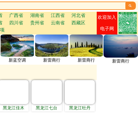

省
广西省
湖南省
江西省
河北省
欢迎加入
省
四川省
贵州省
云南省
西藏区
电子网
项
新蓝空调
新雷商行
新雷商行
新雷商行
黑龙江佳木
黑龙江七台
黑龙江牡丹