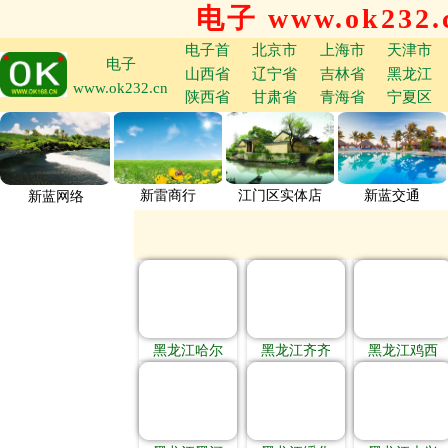
电子 www.ok232.
电子首
北京市
上海市
天津市
电子
山西省
辽宁省
吉林省
黑龙江
www.ok232.cn
陕西省
甘肃省
青海省
宁夏区
新雷商行
江门区实体店
新蓝交通
新蓝网络
黑龙江哈尔
黑龙江齐齐
黑龙江鸡西