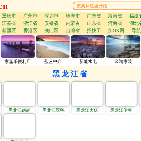
cn
重庆市
广州市
深圳市
珠海市
广东省
海南省
福建
江苏省
浙江省
安徽省
内蒙古
山东省
河南省
湖北
新疆区
香港区
澳门区
台湾省
招找工
加OK网
导航
家嘉乐便利店
蓝蓝中介
新能水电
金鸿家装
黑龙江省
黑龙江鹤岗
黑龙江双鸭
黑龙江大庆
黑龙江伊春