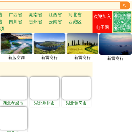

省
广西省
湖南省
江西省
河北省
欢迎加入
省
四川省
贵州省
云南省
西藏区
电子网
项
新蓝空调
新雷商行
新雷商行
新雷商行
湖北孝感市
湖北荆州市
湖北黄冈市