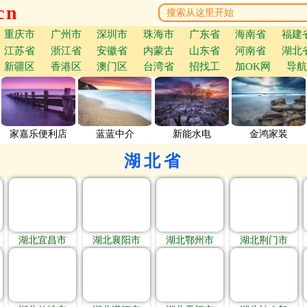
cn
重庆市
广州市
深圳市
珠海市
广东省
海南省
福建
江苏省
浙江省
安徽省
内蒙古
山东省
河南省
湖北
新疆区
香港区
澳门区
台湾省
招找工
加OK网
导航
家嘉乐便利店
蓝蓝中介
新能水电
金鸿家装
湖北省
湖北宜昌市
湖北襄阳市
湖北鄂州市
湖北荆门市