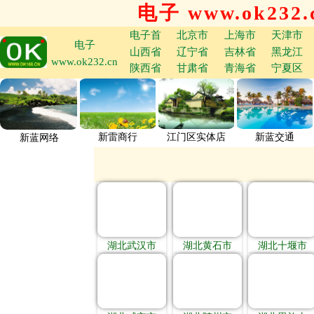
电子 www.ok232.
电子首
北京市
上海市
天津市
电子
山西省
辽宁省
吉林省
黑龙江
www.ok232.cn
陕西省
甘肃省
青海省
宁夏区
新雷商行
江门区实体店
新蓝交通
新蓝网络
湖北武汉市
湖北黄石市
湖北十堰市