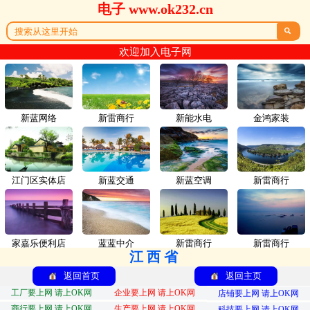
电子 www.ok232.cn

欢迎加入电子网
新蓝网络
新雷商行
新能水电
金鸿家装
江门区实体店
新蓝交通
新蓝空调
新雷商行
家嘉乐便利店
蓝蓝中介
新雷商行
新雷商行
江西省
返回首页
返回主页
工厂要上网 请上OK网
企业要上网 请上OK网
店铺要上网 请上OK网
商行要上网 请上OK网
生产要上网 请上OK网
科技要上网 请上OK网