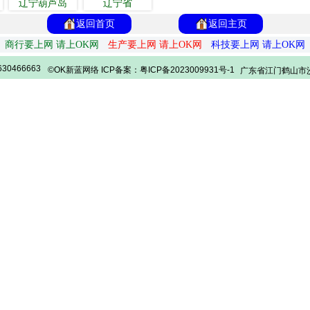
辽宁葫芦岛
辽宁省
返回首页
返回主页
商行要上网 请上OK网
生产要上网 请上OK网
科技要上网 请上OK网
30466663
©OK新蓝网络 ICP备案：粤ICP备2023009931号-1
广东省江门鹤山市沙