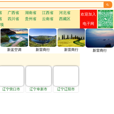

省
广西省
湖南省
江西省
河北省
欢迎加入
省
四川省
贵州省
云南省
西藏区
电子网
项
新蓝空调
新雷商行
新雷商行
新雷商行
辽宁营口市
辽宁阜新市
辽宁辽阳市