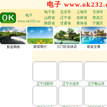
电子 www.ok232.
电子首
北京市
上海市
天津市
电子
山西省
辽宁省
吉林省
黑龙江
www.ok232.cn
陕西省
甘肃省
青海省
宁夏区
新雷商行
江门区实体店
新蓝交通
新蓝网络
辽宁沈阳市
辽宁大连市
辽宁鞍山市