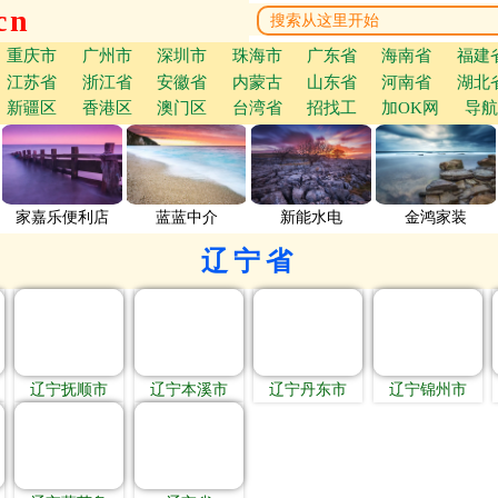
cn
重庆市
广州市
深圳市
珠海市
广东省
海南省
福建
江苏省
浙江省
安徽省
内蒙古
山东省
河南省
湖北
新疆区
香港区
澳门区
台湾省
招找工
加OK网
导航
家嘉乐便利店
蓝蓝中介
新能水电
金鸿家装
辽宁省
辽宁抚顺市
辽宁本溪市
辽宁丹东市
辽宁锦州市