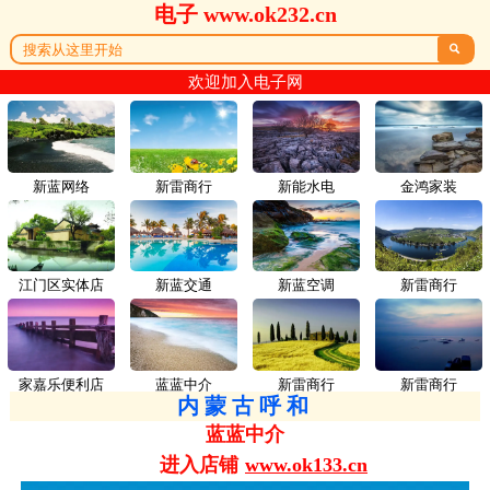
电子 www.ok232.cn

欢迎加入电子网
新蓝网络
新雷商行
新能水电
金鸿家装
江门区实体店
新蓝交通
新蓝空调
新雷商行
家嘉乐便利店
蓝蓝中介
新雷商行
新雷商行
内蒙古呼和
蓝蓝中介
进入店铺
www.ok133.cn