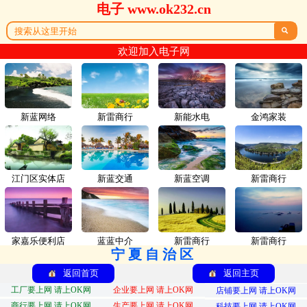
电子 www.ok232.cn

欢迎加入电子网
新蓝网络
新雷商行
新能水电
金鸿家装
江门区实体店
新蓝交通
新蓝空调
新雷商行
家嘉乐便利店
蓝蓝中介
新雷商行
新雷商行
宁夏自治区
返回首页
返回主页
工厂要上网 请上OK网
企业要上网 请上OK网
店铺要上网 请上OK网
商行要上网 请上OK网
生产要上网 请上OK网
科技要上网 请上OK网