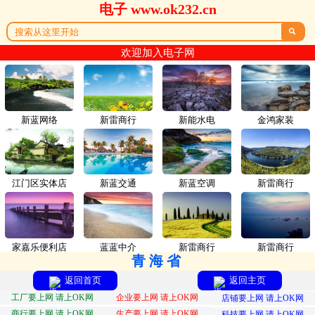
电子 www.ok232.cn

欢迎加入电子网
新蓝网络
新雷商行
新能水电
金鸿家装
江门区实体店
新蓝交通
新蓝空调
新雷商行
家嘉乐便利店
蓝蓝中介
新雷商行
新雷商行
青海省
返回首页
返回主页
工厂要上网 请上OK网
企业要上网 请上OK网
店铺要上网 请上OK网
商行要上网 请上OK网
生产要上网 请上OK网
科技要上网 请上OK网