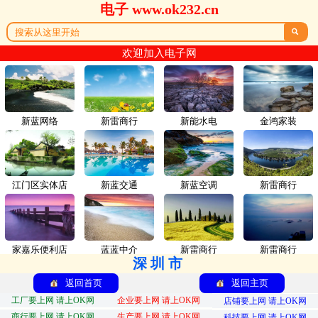
电子 www.ok232.cn

欢迎加入电子网
新蓝网络
新雷商行
新能水电
金鸿家装
江门区实体店
新蓝交通
新蓝空调
新雷商行
家嘉乐便利店
蓝蓝中介
新雷商行
新雷商行
深圳市
返回首页
返回主页
工厂要上网 请上OK网
企业要上网 请上OK网
店铺要上网 请上OK网
商行要上网 请上OK网
生产要上网 请上OK网
科技要上网 请上OK网