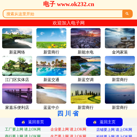
电子 www.ok232.cn

欢迎加入电子网
新蓝网络
新雷商行
新能水电
金鸿家装
江门区实体店
新蓝交通
新蓝空调
新雷商行
家嘉乐便利店
蓝蓝中介
新雷商行
新雷商行
四川省
返回首页
返回主页
工厂要上网 请上OK网
企业要上网 请上OK网
店铺要上网 请上OK网
商行要上网 请上OK网
生产要上网 请上OK网
科技要上网 请上OK网