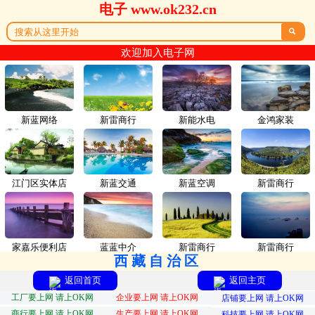
电子 www.ok232.cn

欢迎加入电子网
新蓝网络
新雷商行
新能水电
金鸿家装
江门区实体店
新蓝交通
新蓝空调
新雷商行
家嘉乐便利店
蓝蓝中介
新雷商行
新雷商行
西藏自治区
返回首页
返回主页
工厂要上网 请上OK网
企业要上网 请上OK网
店铺要上网 请上OK网
商行要上网 请上OK网
生产要上网 请上OK网
科技要上网 请上OK网