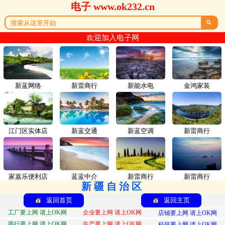
电子 www.ok232.cn

欢迎加入电子网
新蓝网络
新雷商行
新能水电
金鸿家装
江门区实体店
新蓝交通
新蓝空调
新雷商行
家嘉乐便利店
蓝蓝中介
新雷商行
新雷商行
新疆自治区
返回首页
返回主页
工厂要上网 请上OK网
企业要上网 请上OK网
店铺要上网 请上OK网
商行要上网 请上OK网
生产要上网 请上OK网
科技要上网 请上OK网