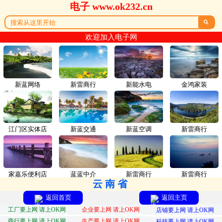
电子 www.ok232.cn

欢迎加入电子网
新蓝网络
新雷商行
新能水电
金鸿家装
江门区实体店
新蓝交通
新蓝空调
新雷商行
家嘉乐便利店
蓝蓝中介
新雷商行
新雷商行
云南省
返回首页
返回主页
工厂要上网 请上OK网
企业要上网 请上OK网
店铺要上网 请上OK网
商行要上网 请上OK网
生产要上网 请上OK网
科技要上网 请上OK网