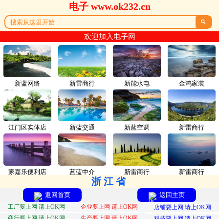
电子 www.ok232.cn

欢迎加入电子网
新蓝网络
新雷商行
新能水电
金鸿家装
江门区实体店
新蓝交通
新蓝空调
新雷商行
家嘉乐便利店
蓝蓝中介
新雷商行
新雷商行
浙江省
返回首页
返回主页
工厂要上网 请上OK网
企业要上网 请上OK网
店铺要上网 请上OK网
商行要上网 请上OK网
生产要上网 请上OK网
科技要上网 请上OK网