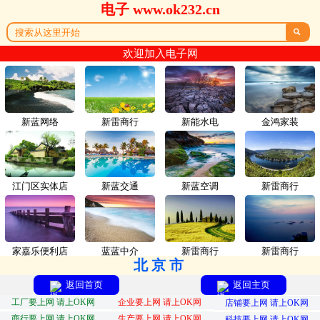
电子 www.ok232.cn

欢迎加入电子网
新蓝网络
新雷商行
新能水电
金鸿家装
江门区实体店
新蓝交通
新蓝空调
新雷商行
家嘉乐便利店
蓝蓝中介
新雷商行
新雷商行
北京市
返回首页
返回主页
工厂要上网 请上OK网
企业要上网 请上OK网
店铺要上网 请上OK网
商行要上网 请上OK网
生产要上网 请上OK网
科技要上网 请上OK网