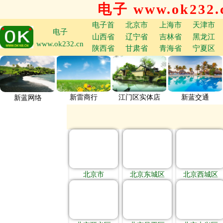
电子 www.ok232.
电子首
北京市
上海市
天津市
电子
山西省
辽宁省
吉林省
黑龙江
www.ok232.cn
陕西省
甘肃省
青海省
宁夏区
新雷商行
江门区实体店
新蓝交通
新蓝网络
北京市
北京东城区
北京西城区