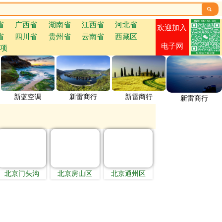

省
广西省
湖南省
江西省
河北省
欢迎加入
省
四川省
贵州省
云南省
西藏区
电子网
项
新蓝空调
新雷商行
新雷商行
新雷商行
北京门头沟
北京房山区
北京通州区