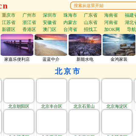
cn
重庆市
广州市
深圳市
珠海市
广东省
海南省
福建
江苏省
浙江省
安徽省
内蒙古
山东省
河南省
湖北
新疆区
香港区
澳门区
台湾省
招找工
加OK网
导航
家嘉乐便利店
蓝蓝中介
新能水电
金鸿家装
北京市
北京朝阳区
北京丰台区
北京石景山
北京海淀区