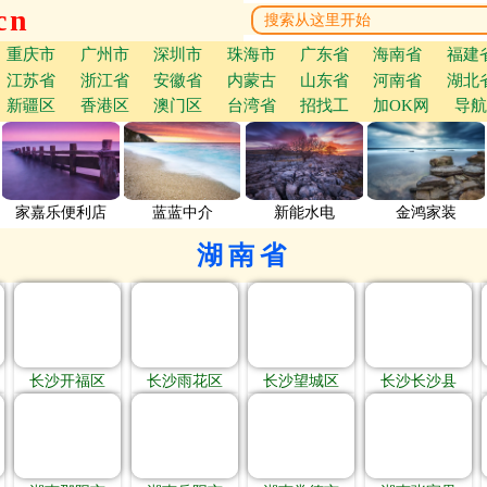
cn
重庆市
广州市
深圳市
珠海市
广东省
海南省
福建
江苏省
浙江省
安徽省
内蒙古
山东省
河南省
湖北
新疆区
香港区
澳门区
台湾省
招找工
加OK网
导航
家嘉乐便利店
蓝蓝中介
新能水电
金鸿家装
湖南省
长沙开福区
长沙雨花区
长沙望城区
长沙长沙县