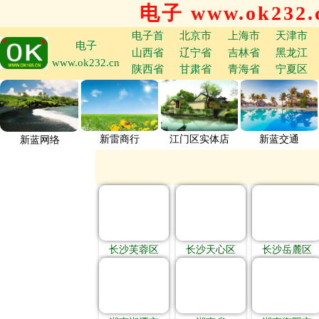
电子 www.ok232.
电子首
北京市
上海市
天津市
电子
山西省
辽宁省
吉林省
黑龙江
www.ok232.cn
陕西省
甘肃省
青海省
宁夏区
新雷商行
江门区实体店
新蓝交通
新蓝网络
长沙芙蓉区
长沙天心区
长沙岳麓区