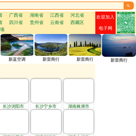

省
广西省
湖南省
江西省
河北省
欢迎加入
省
四川省
贵州省
云南省
西藏区
电子网
项
新蓝空调
新雷商行
新雷商行
新雷商行
长沙浏阳市
长沙宁乡市
湖南株洲市