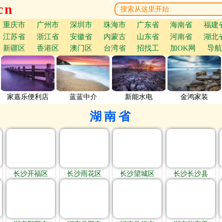
cn
重庆市
广州市
深圳市
珠海市
广东省
海南省
福建
江苏省
浙江省
安徽省
内蒙古
山东省
河南省
湖北
新疆区
香港区
澳门区
台湾省
招找工
加OK网
导航
家嘉乐便利店
蓝蓝中介
新能水电
金鸿家装
湖南省
长沙开福区
长沙雨花区
长沙望城区
长沙长沙县