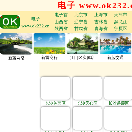
电子 www.ok232.
电子首
北京市
上海市
天津市
电子
山西省
辽宁省
吉林省
黑龙江
www.ok232.cn
陕西省
甘肃省
青海省
宁夏区
新雷商行
江门区实体店
新蓝交通
新蓝网络
长沙芙蓉区
长沙天心区
长沙岳麓区