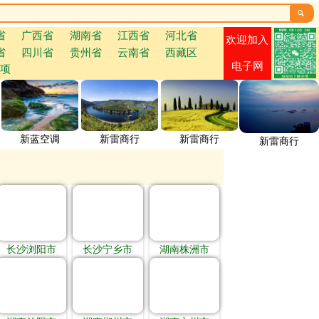

省
广西省
湖南省
江西省
河北省
欢迎加入
省
四川省
贵州省
云南省
西藏区
电子网
项
新蓝空调
新雷商行
新雷商行
新雷商行
长沙浏阳市
长沙宁乡市
湖南株洲市