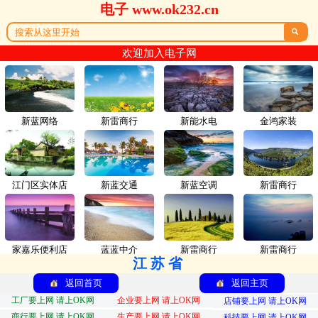
电子 www.ok232.cn

欢迎加入电子网
新蓝网络
新雷商行
新能水电
金鸿家装
江门区实体店
新蓝交通
新蓝空调
新雷商行
家嘉乐便利店
蓝蓝中介
新雷商行
新雷商行
江苏省
返回首页
返回主页
工厂要上网 请上OK网
企业要上网 请上OK网
店铺要上网 请上OK网
商行要上网 请上OK网
生产要上网 请上OK网
科技要上网 请上OK网