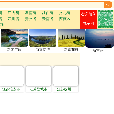

省
广西省
湖南省
江西省
河北省
欢迎加入
省
四川省
贵州省
云南省
西藏区
电子网
项
新蓝空调
新雷商行
新雷商行
新雷商行
江苏淮安市
江苏盐城市
江苏扬州市