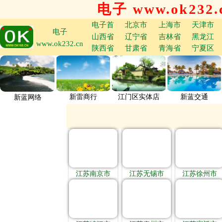
电子 www.ok232.
电子首
北京市
上海市
天津市
电子
山西省
辽宁省
吉林省
黑龙江
www.ok232.cn
陕西省
甘肃省
青海省
宁夏区
新雷商行
江门区实体店
新蓝交通
新蓝网络
江苏南京市
江苏无锡市
江苏徐州市