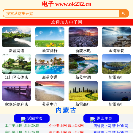
电子 www.ok232.cn

欢迎加入电子网
新蓝网络
新雷商行
新能水电
金鸿家装
江门区实体店
新蓝交通
新蓝空调
新雷商行
家嘉乐便利店
蓝蓝中介
新雷商行
新雷商行
内蒙古
返回首页
返回主页
工厂要上网 请上OK网
企业要上网 请上OK网
店铺要上网 请上OK网
商行要上网 请上OK网
生产要上网 请上OK网
科技要上网 请上OK网