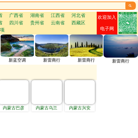

省
广西省
湖南省
江西省
河北省
欢迎加入
省
四川省
贵州省
云南省
西藏区
电子网
项
新蓝空调
新雷商行
新雷商行
新雷商行
内蒙古巴彦
内蒙古乌兰
内蒙古兴安