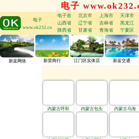
电子 www.ok232.
电子首
北京市
上海市
天津市
电子
山西省
辽宁省
吉林省
黑龙江
www.ok232.cn
陕西省
甘肃省
青海省
宁夏区
新雷商行
江门区实体店
新蓝交通
新蓝网络
内蒙古呼和
内蒙古包头
内蒙古乌海