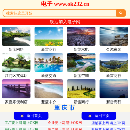
电子 www.ok232.cn

欢迎加入电子网
新蓝网络
新雷商行
新能水电
金鸿家装
江门区实体店
新蓝交通
新蓝空调
新雷商行
家嘉乐便利店
蓝蓝中介
新雷商行
新雷商行
重庆市
返回首页
返回主页
工厂要上网 请上OK网
企业要上网 请上OK网
店铺要上网 请上OK网
商行要上网 请上OK网
生产要上网 请上OK网
科技要上网 请上OK网