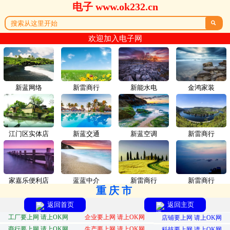
电子 www.ok232.cn

欢迎加入电子网
新蓝网络
新雷商行
新能水电
金鸿家装
江门区实体店
新蓝交通
新蓝空调
新雷商行
家嘉乐便利店
蓝蓝中介
新雷商行
新雷商行
重庆市
返回首页
返回主页
工厂要上网 请上OK网
企业要上网 请上OK网
店铺要上网 请上OK网
商行要上网 请上OK网
生产要上网 请上OK网
科技要上网 请上OK网