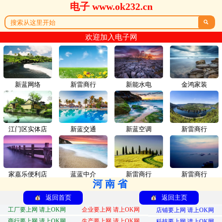
电子 www.ok232.cn

欢迎加入电子网
新蓝网络
新雷商行
新能水电
金鸿家装
江门区实体店
新蓝交通
新蓝空调
新雷商行
家嘉乐便利店
蓝蓝中介
新雷商行
新雷商行
河南省
返回首页
返回主页
工厂要上网 请上OK网
企业要上网 请上OK网
店铺要上网 请上OK网
商行要上网 请上OK网
生产要上网 请上OK网
科技要上网 请上OK网