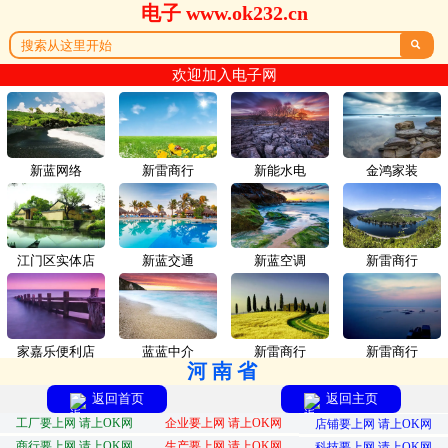
电子 www.ok232.cn

欢迎加入电子网
新蓝网络
新雷商行
新能水电
金鸿家装
江门区实体店
新蓝交通
新蓝空调
新雷商行
家嘉乐便利店
蓝蓝中介
新雷商行
新雷商行
河南省
返回首页
返回主页
工厂要上网 请上OK网
企业要上网 请上OK网
店铺要上网 请上OK网
商行要上网 请上OK网
生产要上网 请上OK网
科技要上网 请上OK网