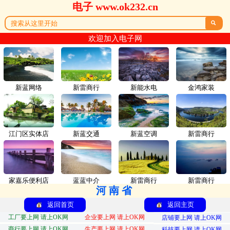
电子 www.ok232.cn

欢迎加入电子网
新蓝网络
新雷商行
新能水电
金鸿家装
江门区实体店
新蓝交通
新蓝空调
新雷商行
家嘉乐便利店
蓝蓝中介
新雷商行
新雷商行
河南省
返回首页
返回主页
工厂要上网 请上OK网
企业要上网 请上OK网
店铺要上网 请上OK网
商行要上网 请上OK网
生产要上网 请上OK网
科技要上网 请上OK网