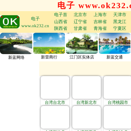
电子 www.ok232.
电子首
北京市
上海市
天津市
电子
山西省
辽宁省
吉林省
黑龙江
www.ok232.cn
陕西省
甘肃省
青海省
宁夏区
新雷商行
江门区实体店
新蓝交通
新蓝网络
台湾台北市
台湾新北市
台湾桃园市