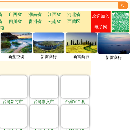

省
广西省
湖南省
江西省
河北省
欢迎加入
省
四川省
贵州省
云南省
西藏区
电子网
项
新蓝空调
新雷商行
新雷商行
新雷商行
台湾新竹市
台湾嘉义市
台湾宜兰县