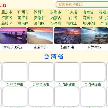
cn
重庆市
广州市
深圳市
珠海市
广东省
海南省
福建
江苏省
浙江省
安徽省
内蒙古
山东省
河南省
湖北
新疆区
香港区
澳门区
台湾省
招找工
加OK网
导航
家嘉乐便利店
蓝蓝中介
新能水电
金鸿家装
台湾省
台湾台中市
台湾台南市
台湾高雄市
台湾基隆市