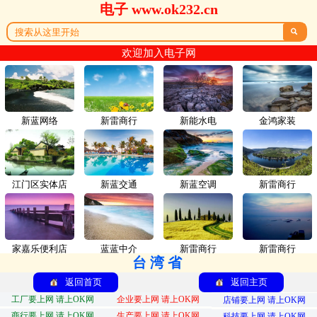
电子 www.ok232.cn

欢迎加入电子网
新蓝网络
新雷商行
新能水电
金鸿家装
江门区实体店
新蓝交通
新蓝空调
新雷商行
家嘉乐便利店
蓝蓝中介
新雷商行
新雷商行
台湾省
返回首页
返回主页
工厂要上网 请上OK网
企业要上网 请上OK网
店铺要上网 请上OK网
商行要上网 请上OK网
生产要上网 请上OK网
科技要上网 请上OK网