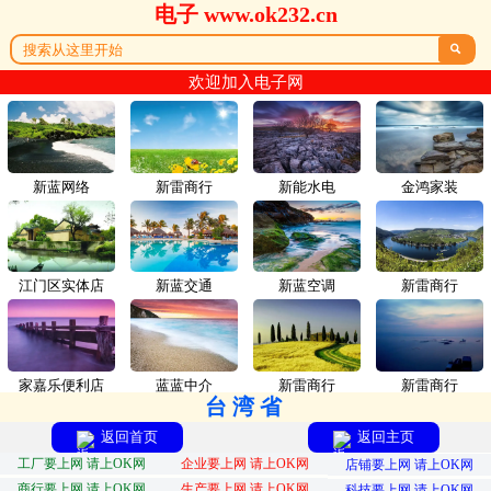
电子 www.ok232.cn

欢迎加入电子网
新蓝网络
新雷商行
新能水电
金鸿家装
江门区实体店
新蓝交通
新蓝空调
新雷商行
家嘉乐便利店
蓝蓝中介
新雷商行
新雷商行
台湾省
返回首页
返回主页
工厂要上网 请上OK网
企业要上网 请上OK网
店铺要上网 请上OK网
商行要上网 请上OK网
生产要上网 请上OK网
科技要上网 请上OK网