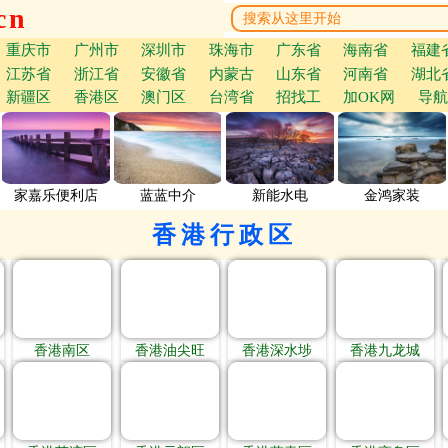
cn
重庆市
广州市
深圳市
珠海市
广东省
海南省
福建
江苏省
浙江省
安徽省
内蒙古
山东省
河南省
湖北
新疆区
香港区
澳门区
台湾省
招找工
加OK网
导航
家嘉乐便利店
蓝蓝中介
新能水电
金鸿家装
香港行政区
香港南区
香港油尖旺
香港深水埗
香港九龙城