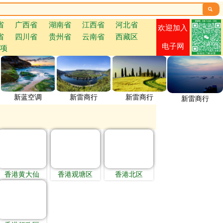

省
广西省
湖南省
江西省
河北省
欢迎加入
省
四川省
贵州省
云南省
西藏区
电子网
项
新蓝空调
新雷商行
新雷商行
新雷商行
香港黄大仙
香港观塘区
香港北区