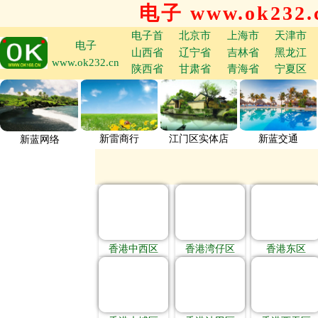
电子 www.ok232.
电子首
北京市
上海市
天津市
电子
山西省
辽宁省
吉林省
黑龙江
www.ok232.cn
陕西省
甘肃省
青海省
宁夏区
新雷商行
江门区实体店
新蓝交通
新蓝网络
香港中西区
香港湾仔区
香港东区