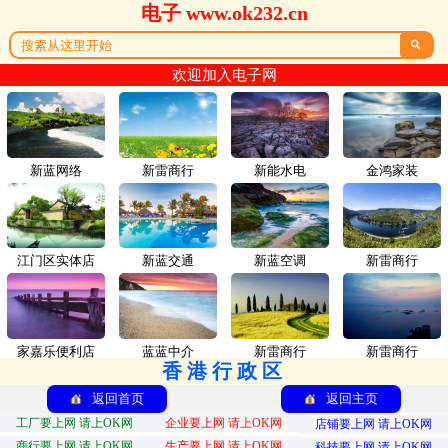
电子 www.ok232.cn

欢迎加入电子网
新蓝网络
新雷商行
新能水电
金鸿家装
江门区实体店
新蓝交通
新蓝空调
新雷商行
家嘉乐便利店
蓝蓝中介
新雷商行
新雷商行
香港行政区
返回首页
返回主页
工厂要上网 请上OK网
企业要上网 请上OK网
店铺要上网 请上OK网
商行要上网 请上OK网
生产要上网 请上OK网
科技要上网 请上OK网