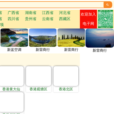

省
广西省
湖南省
江西省
河北省
欢迎加入
省
四川省
贵州省
云南省
西藏区
电子网
项
新蓝空调
新雷商行
新雷商行
新雷商行
香港黄大仙
香港观塘区
香港北区