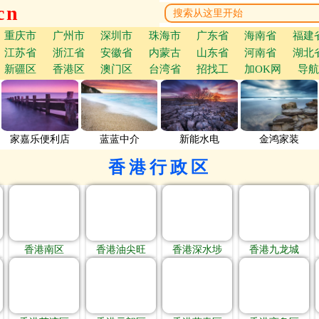
cn
重庆市
广州市
深圳市
珠海市
广东省
海南省
福建
江苏省
浙江省
安徽省
内蒙古
山东省
河南省
湖北
新疆区
香港区
澳门区
台湾省
招找工
加OK网
导航
家嘉乐便利店
蓝蓝中介
新能水电
金鸿家装
香港行政区
香港南区
香港油尖旺
香港深水埗
香港九龙城