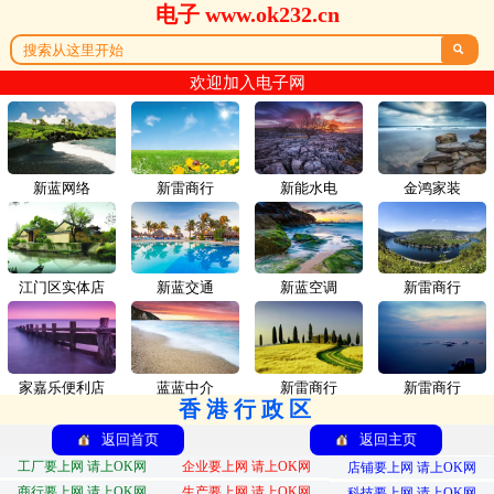
电子 www.ok232.cn

欢迎加入电子网
新蓝网络
新雷商行
新能水电
金鸿家装
江门区实体店
新蓝交通
新蓝空调
新雷商行
家嘉乐便利店
蓝蓝中介
新雷商行
新雷商行
香港行政区
返回首页
返回主页
工厂要上网 请上OK网
企业要上网 请上OK网
店铺要上网 请上OK网
商行要上网 请上OK网
生产要上网 请上OK网
科技要上网 请上OK网