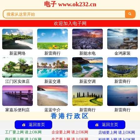
电子 www.ok232.cn

欢迎加入电子网
新蓝网络
新雷商行
新能水电
金鸿家装
江门区实体店
新蓝交通
新蓝空调
新雷商行
家嘉乐便利店
蓝蓝中介
新雷商行
新雷商行
香港行政区
返回首页
返回主页
工厂要上网 请上OK网
企业要上网 请上OK网
店铺要上网 请上OK网
商行要上网 请上OK网
生产要上网 请上OK网
科技要上网 请上OK网