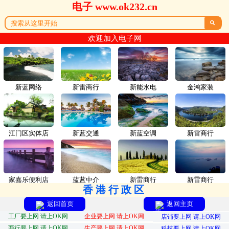
电子 www.ok232.cn

欢迎加入电子网
新蓝网络
新雷商行
新能水电
金鸿家装
江门区实体店
新蓝交通
新蓝空调
新雷商行
家嘉乐便利店
蓝蓝中介
新雷商行
新雷商行
香港行政区
返回首页
返回主页
工厂要上网 请上OK网
企业要上网 请上OK网
店铺要上网 请上OK网
商行要上网 请上OK网
生产要上网 请上OK网
科技要上网 请上OK网